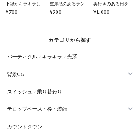
下線がキラキラした
重厚感のあるランキ
奥行きのある円を描
テロップベース
ングCG素材 10位〜
きながらキラキラす
¥700
¥900
¥1,000
1位 ミックス
る 左右から
カテゴリから探す
パーティクル／キラキラ／光系
背景CG
ニュース風
スイッシュ／乗り替わり
テロップベース・枠・装飾
デジタル風
ネオン風
カウントダウン