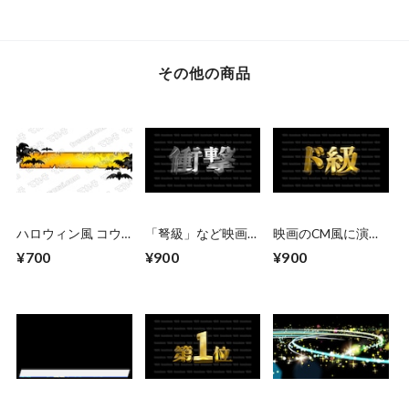
Premiere Proプロジ
ェクト セット販売
その他の商品
ハロウィン風 コウ
「弩級」など映画の
映画のCM風に演出
モリが飛び出してテ
CM風に演出できる
できる立体的な漢字
¥700
¥900
¥900
ロップ枠が出てくる
立体的な漢字５種
５種類 No.2 ゴ
テロップベース
類 No.1 シルバ
ールド
ー