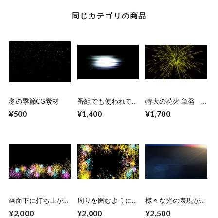
同じカテゴリの商品
冬の季節CG素材
番組でも使われてい
特大の花火 単発
る組み合わせ自由な
５個セット販売
¥500
¥1,400
¥1,700
CG素材１１種
画面下に打ち上がる
周りを囲むように打
様々な光の表現がで
花火
ち上がる花火
きるCG素材7個+テ
¥2,000
¥2,000
¥2,500
キスト素材2個＆