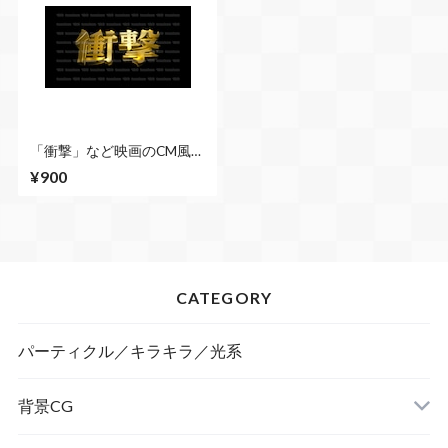
「衝撃」など映画のCM風に
演出できる立体的な漢字５
¥900
種類 No.1 ゴールド
CATEGORY
パーティクル／キラキラ／光系
背景CG