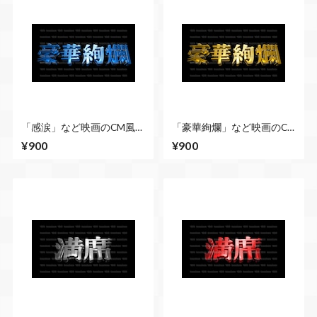
「感涙」など映画のCM風に
「豪華絢爛」など映画のCM
演出できる立体的な漢字５
風に演出できる立体的な漢
¥900
¥900
種類 No.5 青
字５種類 No.5 ゴールド