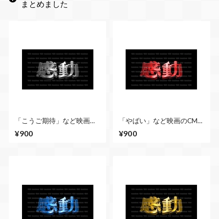
まとめました
「こうご期待」など映画の
「やばい」など映画のCM風
CM風に演出できる立体的な
に演出できる立体的な漢字
¥900
¥900
漢字５種類 No.6 シルバ
５種類 No.6 赤
ー