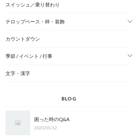
ニュース風
スイッシュ／乗り替わり
テロップベース・枠・装飾
デジタル風
ネオン風
カウントダウン
季節 / イベント / 行事
文字・漢字
BLOG
困った時のQ&A
2020/05/12