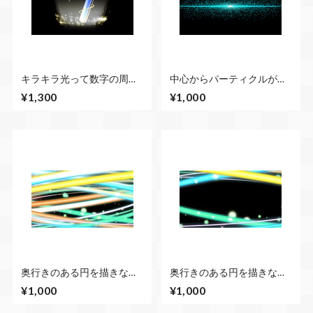
キラキラ光って数字の周り
中心からパーティクルが発
にラインが走る１０秒カウ
生する
¥1,300
¥1,000
ントダウン 青
奥行きのある円を描きなが
奥行きのある円を描きなが
らキラキラする 全体的に
らキラキラする 上下から
¥1,000
¥1,000