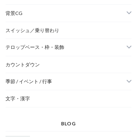
背景CG
ニュース風
スイッシュ／乗り替わり
テロップベース・枠・装飾
デジタル風
ネオン風
カウントダウン
季節 / イベント / 行事
文字・漢字
BLOG