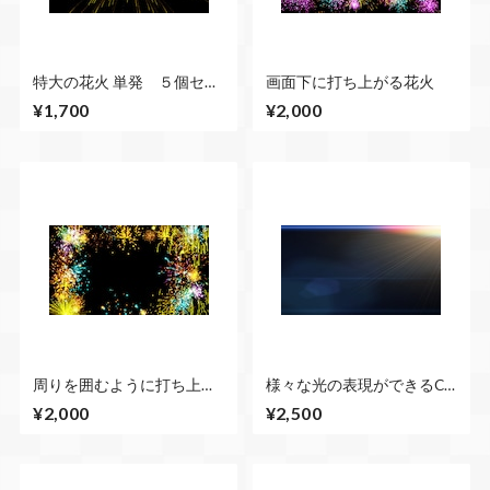
特大の花火 単発 ５個セッ
画面下に打ち上がる花火
ト販売
¥1,700
¥2,000
周りを囲むように打ち上が
様々な光の表現ができるCG
る花火
素材7個+テキスト素材2個
¥2,000
¥2,500
＆Premiere Proプロジェク
ト セット販売