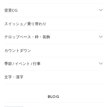
背景CG
ニュース風
スイッシュ／乗り替わり
テロップベース・枠・装飾
デジタル風
ネオン風
カウントダウン
季節 / イベント / 行事
文字・漢字
BLOG