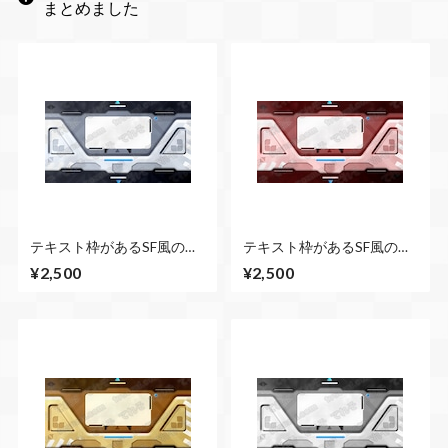
まとめました
テキスト枠があるSF風の扉
テキスト枠があるSF風の扉
が開くCG素材 上下から
が開くCG素材 上下から
¥2,500
¥2,500
（青） 扉が開くまで２秒
（赤） 扉が開くまで２秒
ループ
ループ