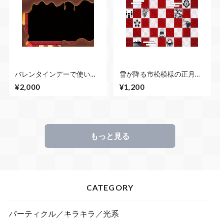
バレンタインデーで使いや
雪が降る市松模様の正月ベ
すいチョコレート風のCG素
ース
¥2,000
¥1,200
材 ４セットまとめループ
素材
もっと見る
CATEGORY
パーティクル／キラキラ／光系