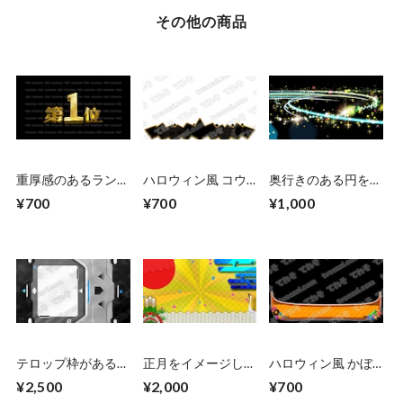
その他の商品
重厚感のあるランキ
ハロウィン風 コウ
奥行きのある円を描
ングCG素材 10位〜
モリをイメージした
きながらキラキラす
¥700
¥700
¥1,000
1位 ゴールド
枠が飛び出してくる
る 左右から
テロップ枠がある
正月をイメージした
ハロウィン風 かぼ
SF風の扉が開くCG
背景CG鶴・門松・
ちゃの口が笑ってい
¥2,500
¥2,000
¥700
素材 左右から（シ
太陽の和柄ベース
るテロップベース