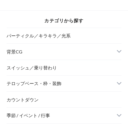
ルバー） 扉が開く
まで２秒ループ
カテゴリから探す
パーティクル／キラキラ／光系
背景CG
ニュース風
スイッシュ／乗り替わり
テロップベース・枠・装飾
デジタル風
ネオン風
カウントダウン
季節 / イベント / 行事