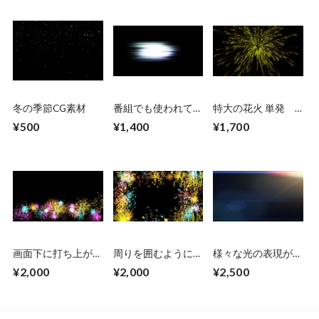
冬の季節CG素材
番組でも使われてい
特大の花火 単発
る組み合わせ自由な
５個セット販売
¥500
¥1,400
¥1,700
CG素材１１種
画面下に打ち上がる
周りを囲むように打
様々な光の表現がで
花火
ち上がる花火
きるCG素材7個+テ
¥2,000
¥2,000
¥2,500
キスト素材2個＆
Premiere Proプロジ
ェクト セット販売