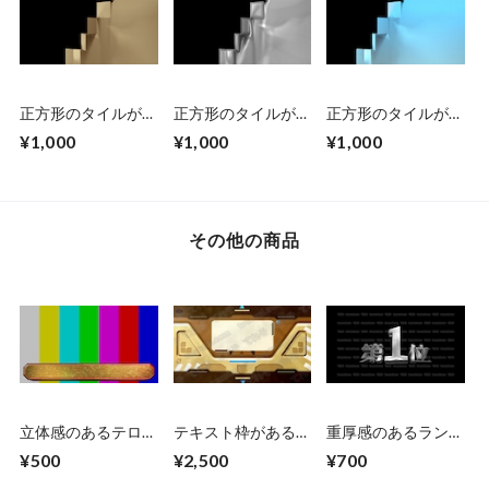
ータ付
正方形のタイルがパ
正方形のタイルがパ
正方形のタイルがパ
タパタのりかわる
タパタのりかわる
タパタのりかわる
¥1,000
¥1,000
¥1,000
木材風
液体風
水色
その他の商品
立体感のあるテロッ
テキスト枠がある
重厚感のあるランキ
プベース
SF風の扉が開くCG
ングCG素材 10位〜
¥500
¥2,500
¥700
素材 上下から（ブ
1位 シルバー
ラウン）扉が開くま