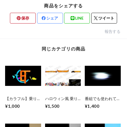
商品をシェアする
保存
シェア
LINE
ツイート
報告する
同じカテゴリの商品
【カラフル】乗り替
ハロウィン風 乗り
番組でも使われてい
わり素材としても使
替わり素材３つ＆テ
る組み合わせ自由な
¥1,000
¥1,500
¥1,400
えるゴシック系カウ
ロップベース３つ詰
CG素材１１種
ントダウンCG素
め合わせ
材 乗り替わり素
材・Premiere Proデ