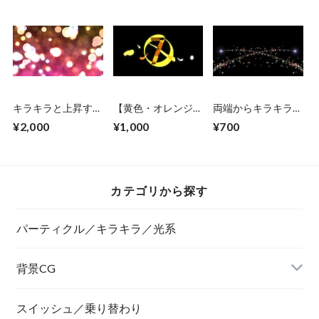
で２秒ループ
キラキラと上昇する
【黄色・オレンジ】
両端からキラキラが
パーティクル
乗り替わり素材とし
降ってくる 色薄
¥2,000
¥1,000
¥700
No.1 赤系
ても使えるゴシック
め・混合色
系カウントダウン
CG素材 乗り替わ
り素材・Premiere
Proデータ付
カテゴリから探す
パーティクル／キラキラ／光系
背景CG
ニュース風
スイッシュ／乗り替わり