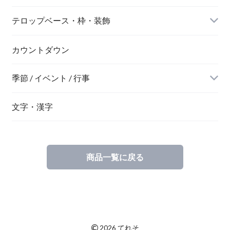
テロップベース・枠・装飾
デジタル風
ネオン風
カウントダウン
季節 / イベント / 行事
文字・漢字
商品一覧に戻る
©
2026 てれそ