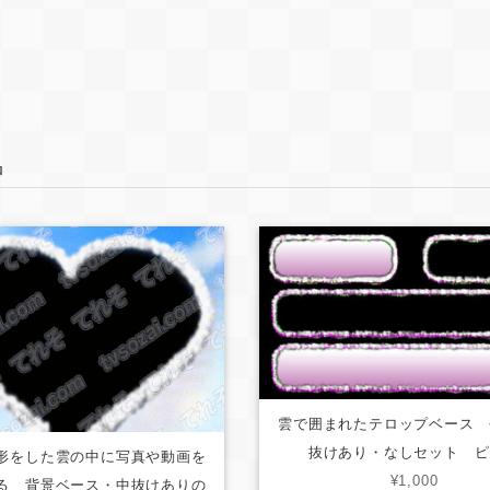
品
雲で囲まれたテロップベース 
抜けあり・なしセット ピ
形をした雲の中に写真や動画を
¥1,000
る 背景ベース・中抜けありの