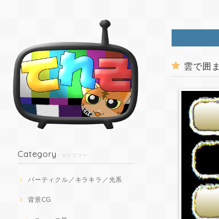
雲で囲
Category
カテゴリー
パーティクル／キラキラ／光系
背景CG