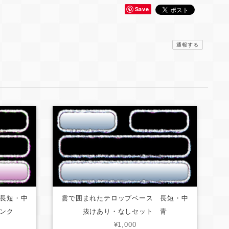
Save
通報する
長短・中
雲で囲まれたテロップベース 長短・中
ンク
抜けあり・なしセット 青
¥1,000