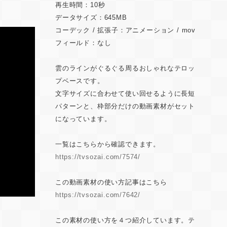
再生時間：10秒
データサイズ：645MB
コーデック / 拡張子：アニメーション / mov
フィールド：なし
雲のラインがぐるぐる周るおしゃれなテロッ
プベースです。
文字サイズに合わせて使い回せるように長短
パターンと、枠部分だけの動画素材がセット
になっています。
一覧はこちらから確認できます。
https://tvsozai.com/7574/
この動画素材の使い方記事はこちら
https://tvsozai.com/7642/
この素材の使い方を４つ紹介しています。テ