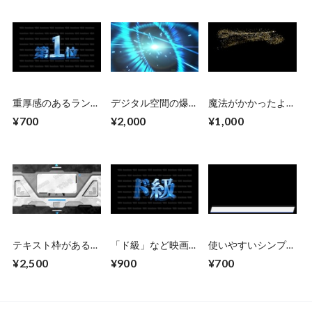
重厚感のあるランキ
デジタル空間の爆発
魔法がかかったよう
ングCG素材 10位〜
イメージ No.1
な演出ができるキラ
¥700
¥2,000
¥1,000
1位 青
青
キラCG 14点セッ
ト
テキスト枠がある
「ド級」など映画の
使いやすいシンプル
SF風の扉が開くCG
CM風に演出できる
なテロップベース
¥2,500
¥900
¥700
素材 上下から（シ
立体的な漢字５種
１ 各３サイズ・３
ルバー） 扉が開く
類 No.2 青
色の合計９種
まで２秒ループ