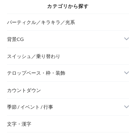
カテゴリから探す
パーティクル／キラキラ／光系
背景CG
ニュース風
スイッシュ／乗り替わり
テロップベース・枠・装飾
デジタル風
ネオン風
カウントダウン
季節 / イベント / 行事
文字・漢字