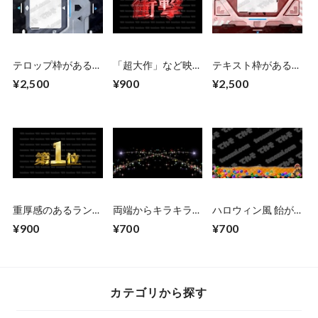
テロップ枠がある
「超大作」など映画
テキスト枠がある
SF風の扉が開くCG
のCM風に演出でき
SF風の扉が開くCG
¥2,500
¥900
¥2,500
素材 左右から
る立体的な漢字５種
素材 上下から
（青） 扉が開くま
類 No.1 赤
（赤） 扉が開くま
で２秒ループ
で２秒ループ
重厚感のあるランキ
両端からキラキラが
ハロウィン風 飴が
ングCG素材 10位〜
降ってくる 色薄
飛び出してテロップ
¥900
¥700
¥700
1位 ミックス
め・混合色
枠が出てくる
カテゴリから探す