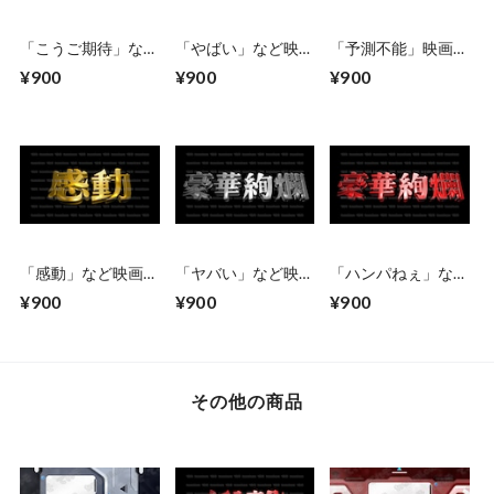
「こうご期待」など
「やばい」など映画
「予測不能」映画の
映画のCM風に演出
のCM風に演出でき
CM風に演出できる
¥900
¥900
¥900
できる立体的な漢字
る立体的な漢字５種
立体的な漢字５種
５種類 No.6 シ
類 No.6 赤
類 No.6 青
ルバー
「感動」など映画の
「ヤバい」など映画
「ハンパねぇ」など
CM風に演出できる
のCM風に演出でき
映画のCM風に演出
¥900
¥900
¥900
立体的な漢字５種
る立体的な漢字５種
できる立体的な漢字
類 No.6 ゴール
類 No.5 シルバ
５種類 No.5 赤
ド
ー
その他の商品