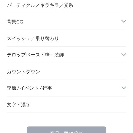
パーティクル／キラキラ／光系
背景CG
ニュース風
スイッシュ／乗り替わり
テロップベース・枠・装飾
デジタル風
ネオン風
カウントダウン
季節 / イベント / 行事
文字・漢字