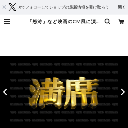
Xでフォローしてショップの最新情報を受け取ろう
開く
「怒涛」など映画のCM風に演出できる立体的な漢字５種類 No.4 ゴールド | てれそ