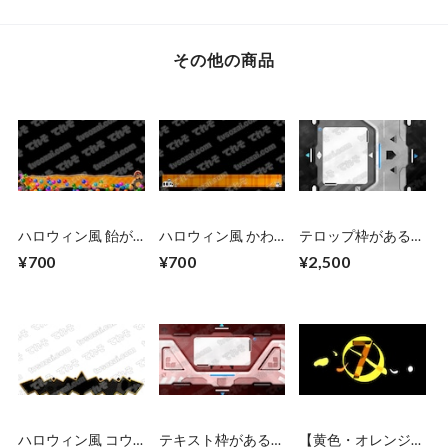
その他の商品
ハロウィン風 飴が
ハロウィン風 かわ
テロップ枠がある
飛び出してテロップ
いいお化け＆チェッ
SF風の扉が開くCG
¥700
¥700
¥2,500
枠が出てくる
ク柄のフレーム枠
素材 左右から（シ
ルバー） 扉が開く
まで２秒ループ
ハロウィン風 コウ
テキスト枠がある
【黄色・オレンジ】