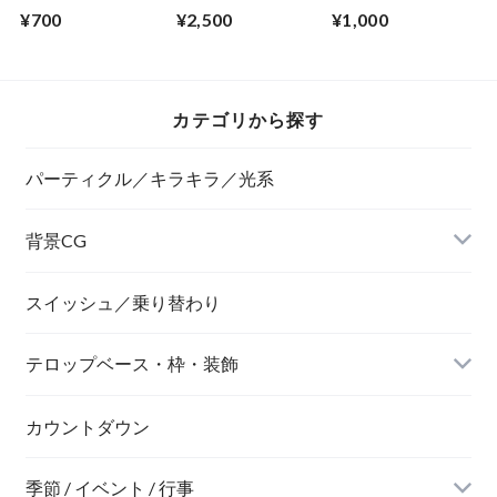
モリをイメージした
SF風の扉が開くCG
乗り替わり素材とし
¥700
¥2,500
¥1,000
枠が飛び出してくる
素材 上下から
ても使えるゴシック
（赤） 扉が開くま
系カウントダウン
で２秒ループ
CG素材 乗り替わ
り素材・Premiere
Proデータ付
カテゴリから探す
パーティクル／キラキラ／光系
背景CG
ニュース風
スイッシュ／乗り替わり
テロップベース・枠・装飾
デジタル風
ネオン風
カウントダウン
季節 / イベント / 行事