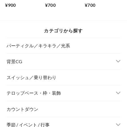
ングCG素材 10位〜
ングCG素材 10位〜
ングCG素材 10位〜
¥900
¥700
¥700
1位 ミックス
1位 赤
1位 ゴールド
カテゴリから探す
パーティクル／キラキラ／光系
背景CG
ニュース風
スイッシュ／乗り替わり
テロップベース・枠・装飾
デジタル風
ネオン風
カウントダウン
季節 / イベント / 行事