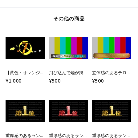
その他の商品
【黄色・オレンジ】
飛び込んで煙が舞う
立体感のあるテロッ
乗り替わり素材とし
鉄板ベース テロッ
プベース
¥1,000
¥500
¥500
ても使えるゴシック
プベース
系カウントダウン
CG素材 乗り替わ
り素材・Premiere
Proデータ付
重厚感のあるランキ
重厚感のあるランキ
重厚感のあるランキ