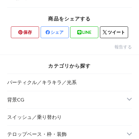
商品をシェアする
保存
シェア
LINE
ツイート
報告する
カテゴリから探す
パーティクル／キラキラ／光系
背景CG
ニュース風
スイッシュ／乗り替わり
テロップベース・枠・装飾
デジタル風