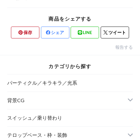
商品をシェアする
保存
シェア
LINE
ツイート
報告する
カテゴリから探す
パーティクル／キラキラ／光系
背景CG
ニュース風
スイッシュ／乗り替わり
テロップベース・枠・装飾
デジタル風