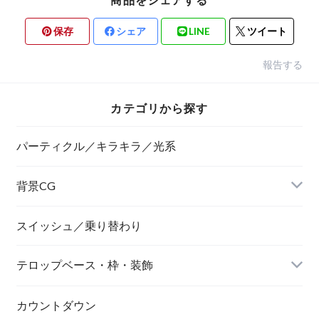
保存
シェア
LINE
ツイート
報告する
カテゴリから探す
パーティクル／キラキラ／光系
背景CG
ニュース風
スイッシュ／乗り替わり
テロップベース・枠・装飾
デジタル風
ネオン風
カウントダウン