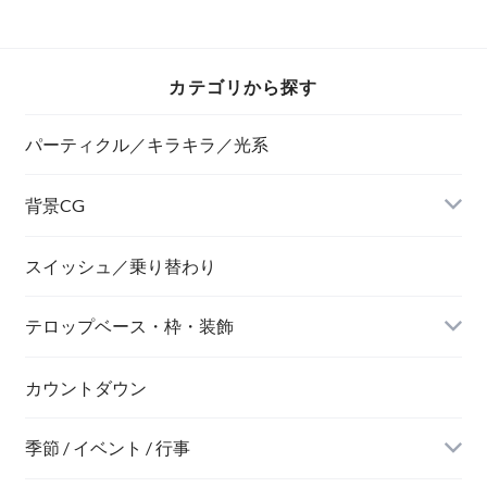
（青） 扉が開くま
で２秒ループ
カテゴリから探す
パーティクル／キラキラ／光系
背景CG
ニュース風
スイッシュ／乗り替わり
テロップベース・枠・装飾
デジタル風
ネオン風
カウントダウン
季節 / イベント / 行事