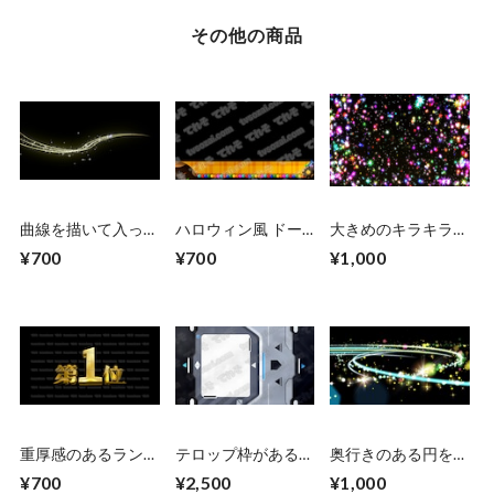
その他の商品
曲線を描いて入って
ハロウィン風 ドー
大きめのキラキラ
くるキラキラCG
ナツが転がってきて
透過なし ピンク系
¥700
¥700
¥1,000
黄色
テロップベースが出
メイン
てくる
重厚感のあるランキ
テロップ枠がある
奥行きのある円を描
ングCG素材 10位〜
SF風の扉が開くCG
きながらキラキラす
¥700
¥2,500
¥1,000
1位 ゴールド
素材 左右から
る 左右から