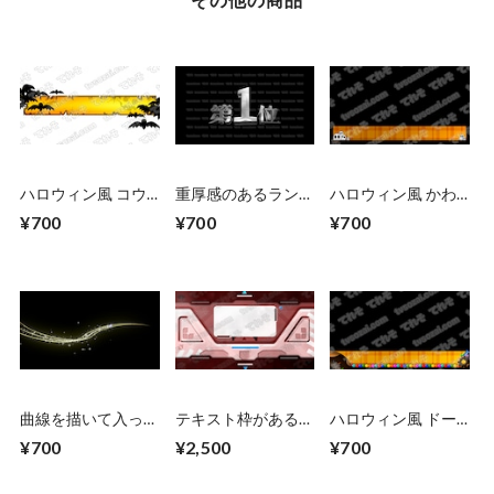
ハロウィン風 コウ
重厚感のあるランキ
ハロウィン風 かわ
モリが飛び出してテ
ングCG素材 10位〜
いいお化け＆チェッ
¥700
¥700
¥700
ロップ枠が出てくる
1位 シルバー
ク柄のフレーム枠
テロップベース
曲線を描いて入って
テキスト枠がある
ハロウィン風 ドー
くるキラキラCG
SF風の扉が開くCG
ナツが転がってきて
¥700
¥2,500
¥700
黄色
素材 上下から
テロップベースが出
（赤） 扉が開くま
てくる
で２秒ループ