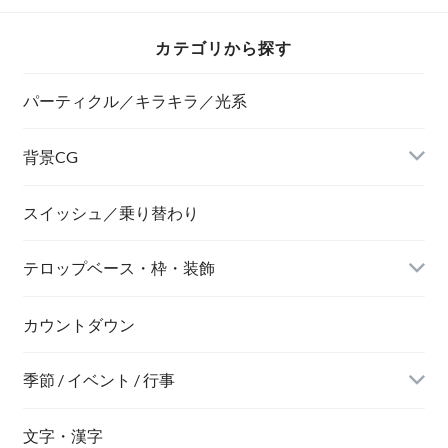
カテゴリから探す
パーティクル／キラキラ／光系
背景CG
ニュース風
スイッシュ／乗り替わり
テロップベース・枠・装飾
デジタル風
ネオン風
カウントダウン
季節 / イベント / 行事
文字・漢字